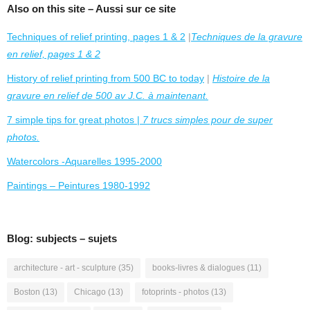
Also on this site – Aussi sur ce site
Techniques of relief printing, pages 1 & 2
|
Techniques de la gravure
en relief, pages 1 & 2
History of relief printing from 500 BC to today
|
Histoire de la
gravure en relief de 500 av J.C. à maintenant.
7 simple tips for great photos |
7 trucs simples pour de super
photos.
Watercolors -Aquarelles 1995-2000
Paintings – Peintures 1980-1992
Blog: subjects – sujets
architecture - art - sculpture
(35)
books-livres & dialogues
(11)
Boston
(13)
Chicago
(13)
fotoprints - photos
(13)