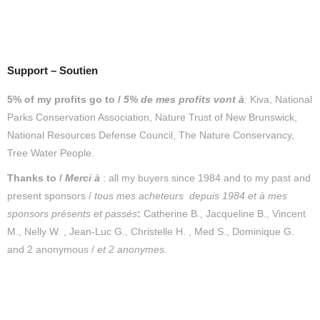
Support – Soutien
5% of my profits go to /
5% de mes profits vont à
:
Kiva, National
Parks Conservation Association, Nature Trust of New Brunswick,
National Resources Defense Council, The Nature Conservancy,
Tree Water People.
Thanks to /
Merc
i
à
: all my buyers since 1984 and to my past and
present sponsors /
tous mes acheteurs depuis 1984 et
à mes
sponsors présents et passés
:
Catherine B., Jacqueline B., Vincent
M., Nelly W. , Jean-Luc G., Christelle H. , Med S., Dominique G.
and 2 anonymous /
et 2 anonymes.