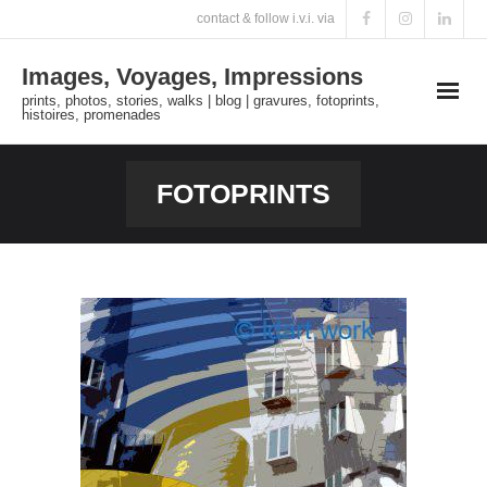
Skip
contact & follow i.v.i. via
to
Images, Voyages, Impressions
content
prints, photos, stories, walks | blog | gravures, fotoprints,
histoires, promenades
FOTOPRINTS