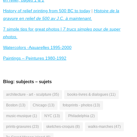
en relief, pages 1 & 2
History of relief printing from 500 BC to today
|
Histoire de la
gravure en relief de 500 av J.C. à maintenant.
7 simple tips for great photos |
7 trucs simples pour de super
photos.
Watercolors -Aquarelles 1995-2000
Paintings – Peintures 1980-1992
Blog: subjects – sujets
architecture - art - sculpture
(35)
books-livres & dialogues
(11)
Boston
(13)
Chicago
(13)
fotoprints - photos
(13)
music-musique
(1)
NYC
(13)
Philadelphia
(2)
prints-gravures
(23)
sketches-croquis
(8)
walks-marches
(47)