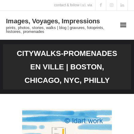
Skip
contact & follow i.v.i. via
to
Images, Voyages, Impressions
content
prints, photos, stories, walks | blog | gravures, fotoprints,
histoires, promenades
CITYWALKS-PROMENADES
EN VILLE | BOSTON,
CHICAGO, NYC, PHILLY