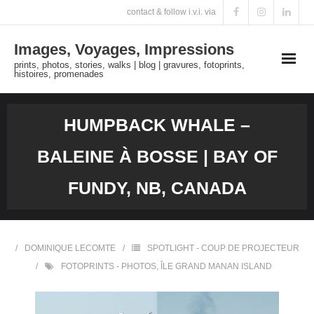
Skip
contact & follow i.v.i. via
to
Images, Voyages, Impressions
content
prints, photos, stories, walks | blog | gravures, fotoprints,
histoires, promenades
HUMPBACK WHALE –
BALEINE À BOSSE | BAY OF
FUNDY, NB, CANADA
DOMINIQUE LECOMTE
SPOTLIGHT - COUP DE PROJECTEUR
FOTOPRINTS - PHOTOS
,
ÎLE GRAND MANAN ISLAND