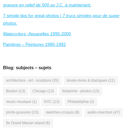
gravure en relief de 500 av J.C. à maintenant.
7 simple tips for great photos |
7 trucs simples pour de super
photos.
Watercolors -Aquarelles 1995-2000
Paintings – Peintures 1980-1992
Blog: subjects – sujets
architecture - art - sculpture
(35)
books-livres & dialogues
(11)
Boston
(13)
Chicago
(13)
fotoprints - photos
(13)
music-musique
(1)
NYC
(13)
Philadelphia
(2)
prints-gravures
(23)
sketches-croquis
(8)
walks-marches
(47)
île Grand Manan island
(6)