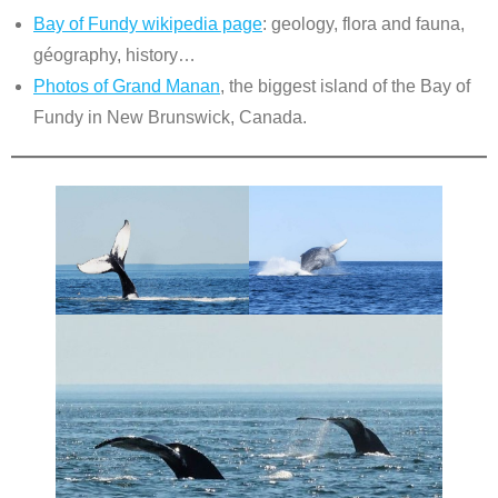
Bay of Fundy wikipedia page
: geology, flora and fauna,
géography, history…
Photos of Grand Manan
, the biggest island of the Bay of
Fundy in New Brunswick, Canada.