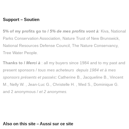
Support – Soutien
5% of my profits go to /
5% de mes profits vont à
:
Kiva, National
Parks Conservation Association, Nature Trust of New Brunswick,
National Resources Defense Council, The Nature Conservancy,
Tree Water People.
Thanks to /
Merc
i
à
: all my buyers since 1984 and to my past and
present sponsors /
tous mes acheteurs depuis 1984 et
à mes
sponsors présents et passés
:
Catherine B., Jacqueline B., Vincent
M., Nelly W. , Jean-Luc G., Christelle H. , Med S., Dominique G.
and 2 anonymous /
et 2 anonymes.
Also on this site – Aussi sur ce site