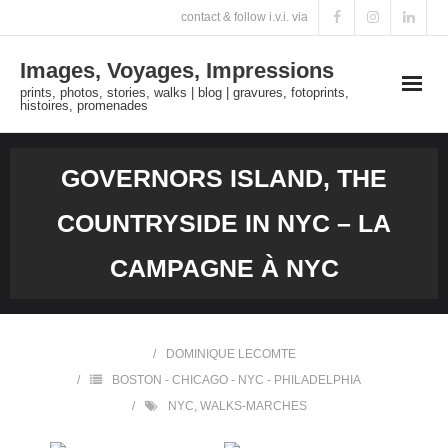
Skip
contact & follow i.v.i. via
to
Images, Voyages, Impressions
content
prints, photos, stories, walks | blog | gravures, fotoprints,
histoires, promenades
GOVERNORS ISLAND, THE
COUNTRYSIDE IN NYC – LA
CAMPAGNE À NYC
DOMINIQUE LECOMTE
BOSTON - CHICAGO - NYC - PHILADELPHIA
NYC
,
WALKS-MARCHES