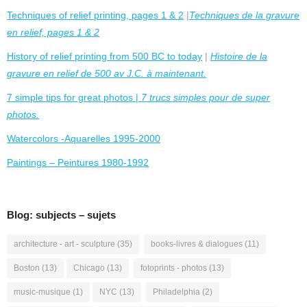
Techniques of relief printing, pages 1 & 2
|
Techniques de la gravure
en relief, pages 1 & 2
History of relief printing from 500 BC to today
|
Histoire de la
gravure en relief de 500 av J.C. à maintenant.
7 simple tips for great photos |
7 trucs simples pour de super
photos.
Watercolors -Aquarelles 1995-2000
Paintings – Peintures 1980-1992
Blog: subjects – sujets
architecture - art - sculpture
(35)
books-livres & dialogues
(11)
Boston
(13)
Chicago
(13)
fotoprints - photos
(13)
music-musique
(1)
NYC
(13)
Philadelphia
(2)